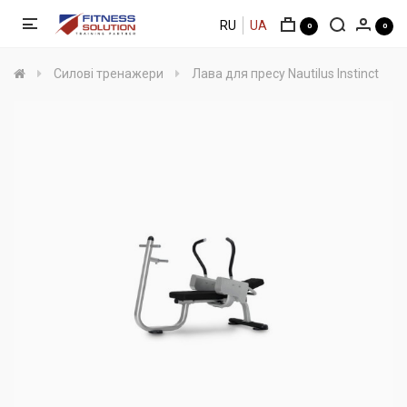
RU
UA
0
0
Силові тренажери
Лава для пресу Nautilus Instinct