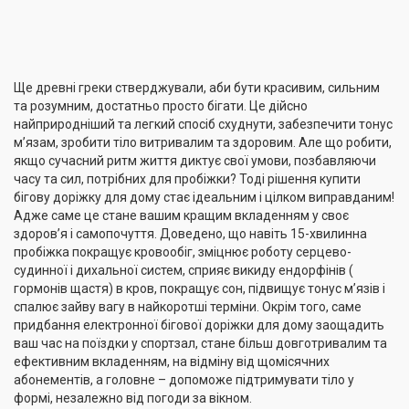
Ще древні греки стверджували, аби бути красивим, сильним
та розумним, достатньо просто бігати. Це дійсно
найприродніший та легкий спосіб схуднути, забезпечити тонус
м’язам, зробити тіло витривалим та здоровим. Але що робити,
якщо сучасний ритм життя диктує свої умови, позбавляючи
часу та сил, потрібних для пробіжки? Тоді рішення купити
бігову доріжку для дому стає ідеальним і цілком виправданим!
Адже саме це стане вашим кращим вкладенням у своє
здоров’я і самопочуття. Доведено, що навіть 15-хвилинна
пробіжка покращує кровообіг, зміцнює роботу серцево-
судинної і дихальної систем, сприяє викиду ендорфінів (
гормонів щастя) в кров, покращує сон, підвищує тонус м’язів і
спалює зайву вагу в найкоротші терміни. Окрім того, саме
придбання електронної бігової доріжки для дому заощадить
ваш час на поїздки у спортзал, стане більш довготривалим та
ефективним вкладенням, на відміну від щомісячних
абонементів, а головне – допоможе підтримувати тіло у
формі, незалежно від погоди за вікном.