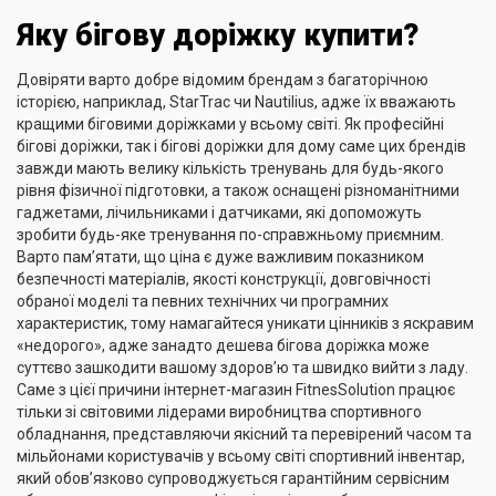
Яку бігову доріжку купити?
Довіряти варто добре відомим брендам з багаторічною
історією, наприклад, StarTrac чи Nautilius, адже їх вважають
кращими біговими доріжками у всьому світі. Як професійні
бігові доріжки, так і бігові доріжки для дому саме цих брендів
завжди мають велику кількість тренувань для будь-якого
рівня фізичної підготовки, а також оснащені різноманітними
гаджетами, лічильниками і датчиками, які допоможуть
зробити будь-яке тренування по-справжньому приємним.
Варто пам’ятати, що ціна є дуже важливим показником
безпечності матеріалів, якості конструкції, довговічності
обраної моделі та певних технічних чи програмних
характеристик, тому намагайтеся уникати цінників з яскравим
«недорого», адже занадто дешева бігова доріжка може
суттєво зашкодити вашому здоров’ю та швидко вийти з ладу.
Саме з цієї причини інтернет-магазин FitnesSolution працює
тільки зі світовими лідерами виробництва спортивного
обладнання, представляючи якісний та перевірений часом та
мільйонами користувачів у всьому світі спортивний інвентар,
який обов’язково супроводжується гарантійним сервісним