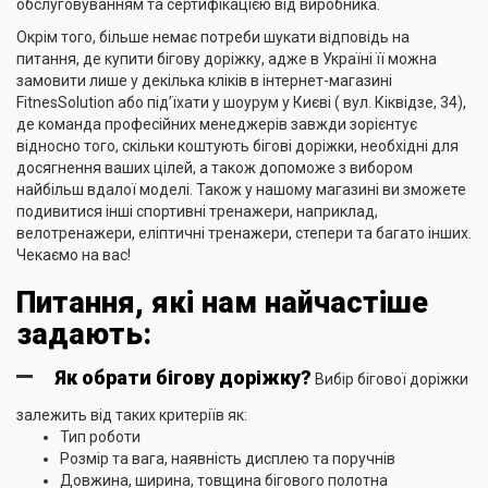
обслуговуванням та сертифікацією від виробника.
Окрім того, більше немає потреби шукати відповідь на
питання, де купити бігову доріжку, адже в Україні її можна
замовити лише у декілька кліків в інтернет-магазині
FitnesSolution або під’їхати у шоурум у Києві ( вул. Кіквідзе, 34),
де команда професійних менеджерів завжди зорієнтує
відносно того, скільки коштують бігові доріжки, необхідні для
досягнення ваших цілей, а також допоможе з вибором
найбільш вдалої моделі. Також у нашому магазині ви зможете
подивитися інші спортивні тренажери, наприклад,
велотренажери, еліптичні тренажери, степери та багато інших.
Чекаємо на вас!
Питання, які нам найчастіше
задають:
Як обрати бігову доріжку?
Вибір бігової доріжки
залежить від таких критеріїв як:
Тип роботи
Розмір та вага, наявність дисплею та поручнів
Довжина, ширина, товщина бігового полотна