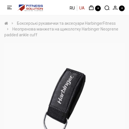
RU
UA
0
0
Боксерські рукавички та аксесуари HarbingerFitness
Неопренова манжета на щиколотку Harbinger Neoprene
padded ankle cuff