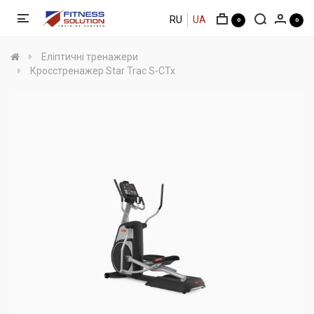
RU
UA
0
0
Еліптичні тренажери
Кросстренажер Star Trac S-CTx