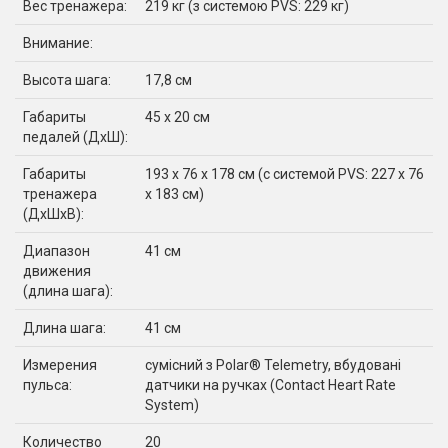
Вес тренажера:
219 кг (з системою PVS: 229 кг)
Внимание:
Высота шага:
17,8 см
Габариты
45 x 20 cм
педалей (ДхШ):
Габариты
193 х 76 х 178 см (с системой PVS: 227 х 76
тренажера
х 183 см)
(ДхШхВ):
Диапазон
41 см
движения
(длина шага):
Длина шага:
41 см
Измерения
сумісний з Polar® Telemetry, вбудовані
пульса:
датчики на ручках (Contact Heart Rate
System)
Количество
20