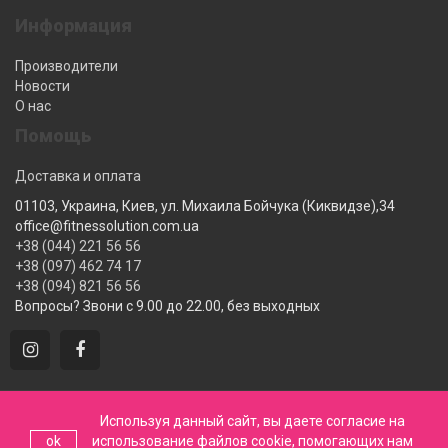
Информация
Производители
Новости
О нас
Помощь
Доставка и оплата
01103, Украина, Киев, ул. Михаила Бойчука (Киквидзе),34
office@fitnessolution.com.ua
+38 (044) 221 56 56
+38 (097) 462 74 17
+38 (094) 821 56 56
Вопросы? Звони с 9.00 до 22.00, без выходных
Интернет магазин спортивных тренажеров FitnesSolution ©
Используя данный сайт, вы даете согласие на
2020 • Все права защищены
ok
использование файлов cookie, помогающих нам