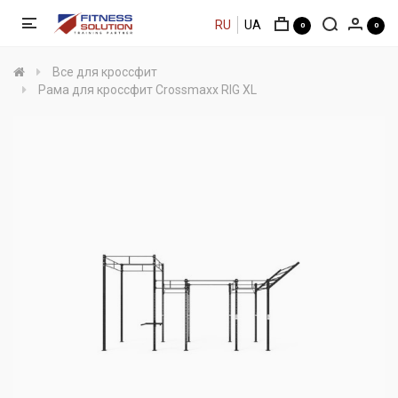
RU
UA
0
0
Все для кроссфит
Рама для кроссфит Crossmaxx RIG XL