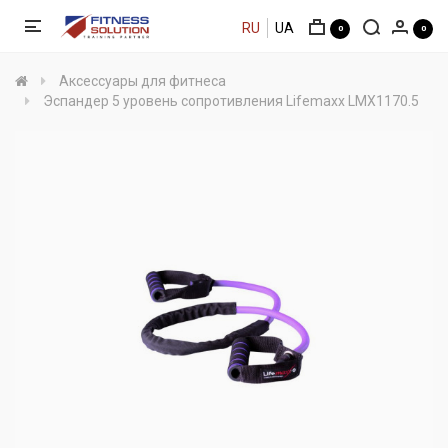
RU
UA
0
0
Аксессуары для фитнеса
Эспандер 5 уровень сопротивления Lifemaxx LMX1170.5