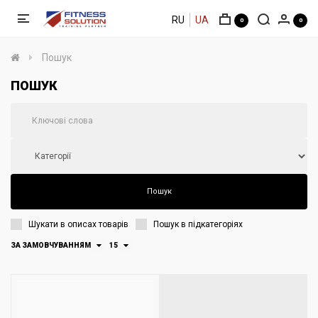
RU
UA
0
0
Пошук
ПОШУК
Шукати в описах товарів
Пошук в підкатегоріях
ЗА ЗАМОВЧУВАННЯМ
15